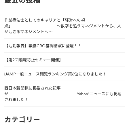
の
ジ
ジ
ジ
ペ
ー
作業療法士としてのキャリアと「経営への視
点」 ～数字を追うマネジメントから、人
ジ
が活きるマネジメントへ～
送
【活動報告】籔脇CRO基調講演に登壇！！
り
【第2回離職防止セミナー開催】
iJAMP一般ニュース閲覧ランキング第6位になりました！
西日本新聞様に掲載された記事
が Yahoo!ニュースにも掲載
されました！
カテゴリー